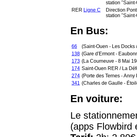
station "Saint
RER
Ligne C
Direction Pont
station "Saint
En Bus:
66
(Saint-Ouen - Les Docks /
138
(Gare d'Ermont - Eaubo
173
(La Courneuve - 8 Mai 19
174
Saint-Ouen RER / La Dé
274
(Porte des Ternes - Anny
341
(Charles de Gaulle - Étoil
En voiture:
Le stationnement
(apps Flowbird